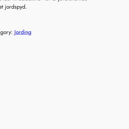
 et jordspyd.
egory:
Jording