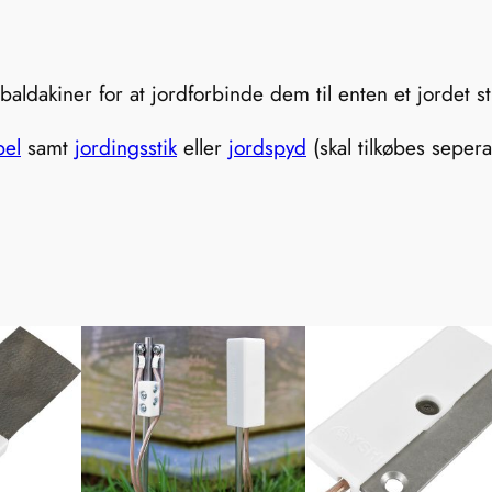
e
d
m
aldakiner for at jordforbinde dem til enten et jordet sti
a
g
bel
samt
jordingsstik
eller
jordspyd
(skal tilkøbes sepera
n
e
t
a
n
t
a
l