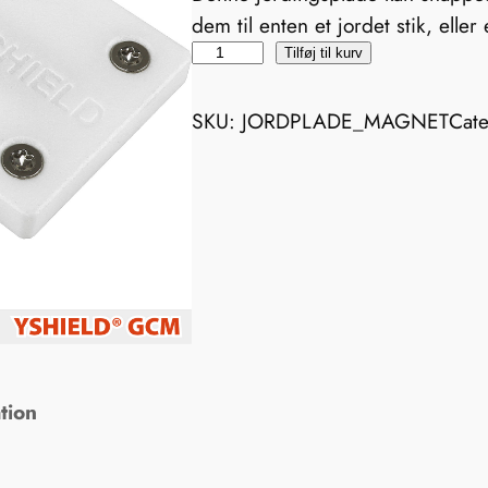
dem til enten et jordet stik, eller
J
Tilføj til kurv
o
r
SKU:
JORDPLADE_MAGNET
Cat
d
i
n
g
s
p
l
a
d
tion
e
m