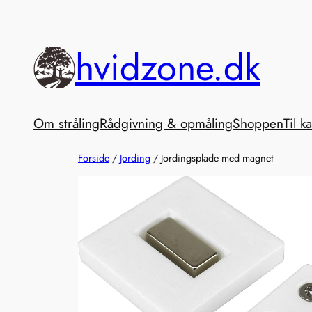
Spring
til
hvidzone.dk
indhold
Om stråling
Rådgivning & opmåling
Shoppen
Til k
Forside
/
Jording
/ Jordingsplade med magnet