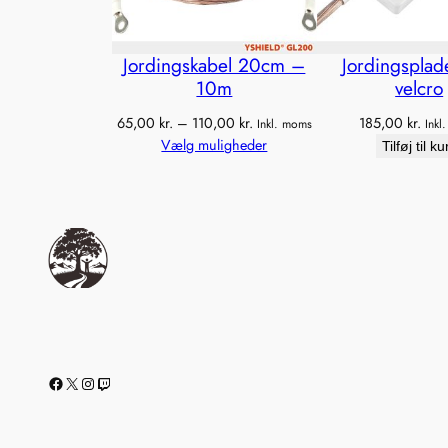
Jordingskabel 20cm –
Jordingspla
10m
velcro
Prisinterval:
65,00
kr.
–
110,00
kr.
185,00
kr.
Inkl. moms
Inkl
65,00 kr.
Vælg muligheder
Tilføj til ku
til
110,00 kr.
Facebook
X
Instagram
Twitch