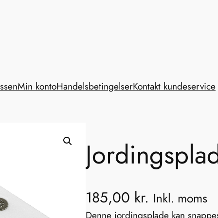
assen
Min konto
Handelsbetingelser
Kontakt kundeservice
Jordingspl
185,00
kr.
Inkl. moms
Denne jordingsplade kan snappes f