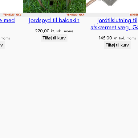
de med
Jordspyd til baldakin
Jordtilslutning til
afskærmet væg, 
220,00
kr.
Inkl. moms
145,00
kr.
. moms
Tilføj til kurv
Inkl. moms
rv
Tilføj til kurv