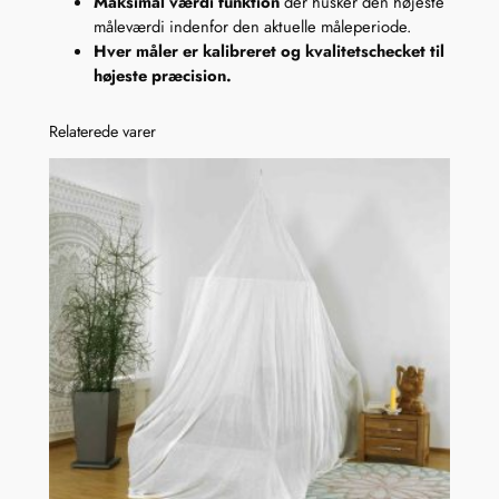
Maksimal værdi funktion
der husker den højeste
h
måleværdi indenfor den aktuelle måleperiode.
o
Hver måler er kalibreret og kvalitetschecket til
g
højeste præcision.
5
G
Relaterede varer
a
n
t
a
l