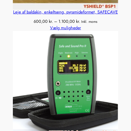
Leje af baldakin, enkeltseng, pyramideformet, SAFECAVE
Prisinterval:
600,00
kr.
–
1.100,00
kr.
Inkl. moms
600,00 kr.
Vælg muligheder
til
1.100,00 kr.