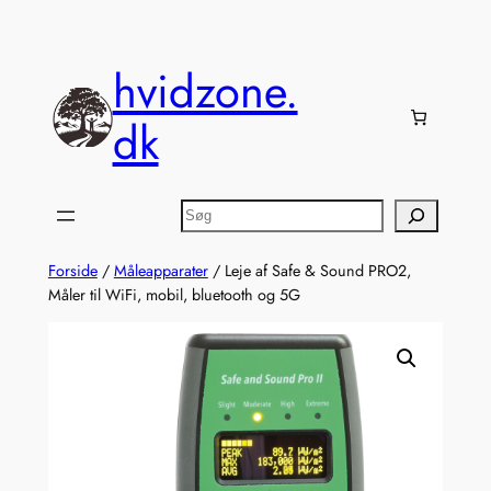
Spring
til
indhold
hvidzone.
dk
Søg
Forside
/
Måleapparater
/ Leje af Safe & Sound PRO2,
Måler til WiFi, mobil, bluetooth og 5G