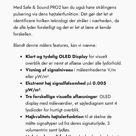
l
Med Safe & Sound PRO2 kan du også høre strålingens
W
pulsering via dens højtalerfunktion. Det gør det let at
i
identificere hvilken teknologi der stråler i nærheden, da
F
de alle lyder forskelligt og det er let at lære at kende
i
forskellen.
,
Blandt denne målers features, kan vi nævne:
m
o
Klart og tydelig OLED Display
for visuelt
b
overblik der er nemt at aflæse under alle lysforhold.
i
Visning af signalniveau
i måleenhederne V/m
l
eller µW/m².
,
Ekstremt høj signalfølsomhed
på
0.005
b
µW/m²
.
l
Tre forskellige visuelle aflæsninger
: OLED
u
display med måleværdier, et søjlediagram samt 4
e
lysdioder for hurtigt overblik.
t
Højkvalitets højtalerfunktion
til at skelne de
o
målte signaltyper ud fra deres signaturlyde. 3
o
volumentrin samt lydløs.
t