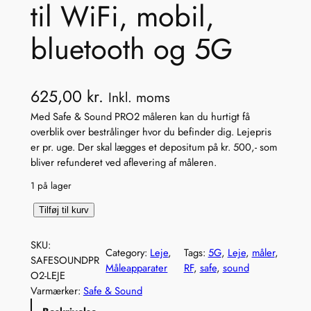
til WiFi, mobil,
bluetooth og 5G
625,00
kr.
Inkl. moms
Med Safe & Sound PRO2 måleren kan du hurtigt få
overblik over bestrålinger hvor du befinder dig. Lejepris
er pr. uge. Der skal lægges et depositum på kr. 500,- som
bliver refunderet ved aflevering af måleren.
1 på lager
L
Tilføj til kurv
e
j
SKU:
Category:
Leje
, 
Tags:
5G
, 
Leje
, 
måler
, 
e
SAFESOUNDPR
Måleapparater
RF
, 
safe
, 
sound
a
O2-LEJE
f
Varmærker:
Safe & Sound
S