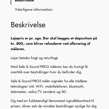
Beskrivelse
a
f
Yderligere information
e
&
Beskrivelse
S
o
u
Lejepris er pr. uge. Der skal lægges et depositum på
n
kr. 500,- som bliver refunderet ved aflevering af
d
måleren.
P
R
Lejer betaler fragt og returfragt.
O
2
Med Safe & Sound PRO2 måleren kan du hurtigt få
,
overblik over bestrålinger hvor du befinder dig.
M
Safe & Sound PRO2 måler signaler fra alle trådløse
å
teknologier inkl. WiFi, mobiltelefoner, bluetooth,
l
telemaster, radio/TV sendere og 5G.
e
r
Og med en fuldstændigt
fænomenal
signalfølsomhed til
t
prisen, bliver selv de mindste bestrålinger synlige for dig.
i